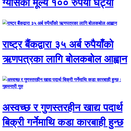
ग्याँसको मूल्य १०० रुपैयाँ घट्यो
राष्ट्र बैंकद्वारा ३५ अर्ब रुपैयाँको
ऋणपत्रका लागि बोलकबोल आह्वान
अस्वच्छ र गुणस्तरहीन खाद्य पदार्थ
बिक्री गर्नेमाथि कडा कारबाही हुन्छ