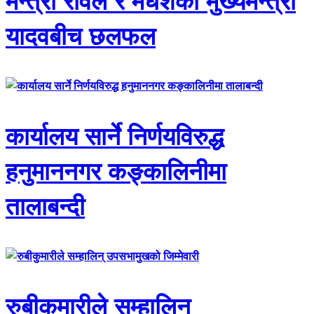
मन्त्री रावल र मधेशका मुख्यमन्त्री
यादवबीच छलफल
कार्यालय सार्ने निर्णयविरुद्ध
हनुमाननगर कङ्कालिनीमा
तालाबन्दी
रुबीकुमारीले सम्हालिन्