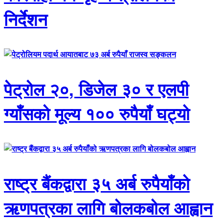
निर्देशन
पेट्रोल २०, डिजेल ३० र एलपी
ग्याँसको मूल्य १०० रुपैयाँ घट्यो
राष्ट्र बैंकद्वारा ३५ अर्ब रुपैयाँको
ऋणपत्रका लागि बोलकबोल आह्वान