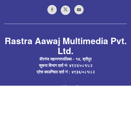
Rastra Aawaj Multimedia Pvt.
Ltd.
वीरगंज महानगरपालिका - १४, श्रीपुर
सूचना विभाग दर्ता नंः ४९२२/०८१/८२
प्रेस काउन्सिल दर्ता नं : ४९३६/०८१/८२
rastraawaj@gmail.com
Follow Us
अध्यक्ष : सत्येन्द्र प्रसाद यादव