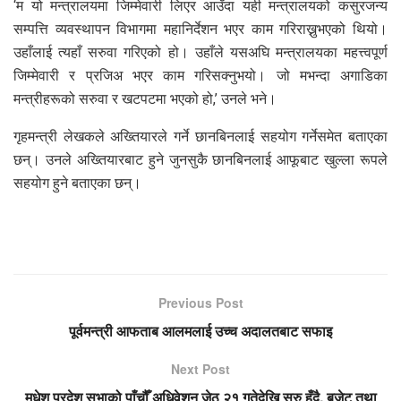
‘म यो मन्त्रालयमा जिम्मेवारी लिएर आउँदा यही मन्त्रालयको कसुरजन्य
सम्पत्ति व्यवस्थापन विभागमा महानिर्देशन भएर काम गरिराख्नुभएको थियो।
उहाँलाई त्यहाँ सरुवा गरिएको हो। उहाँले यसअघि मन्त्रालयका महत्त्वपूर्ण
जिम्मेवारी र प्रजिअ भएर काम गरिसक्नुभयो। जो मभन्दा अगाडिका
मन्त्रीहरूको सरुवा र खटपटमा भएको हो,’ उनले भने।
गृहमन्त्री लेखकले अख्तियारले गर्ने छानबिनलाई सहयोग गर्नेसमेत बताएका
छन्। उनले अख्तियारबाट हुने जुनसुकै छानबिनलाई आफूबाट खुल्ला रूपले
सहयोग हुने बताएका छन्।
Previous Post
पूर्वमन्त्री आफताब आलमलाई उच्च अदालतबाट सफाइ
Next Post
मधेश प्रदेश सभाको पाँचौँ अधिवेशन जेठ २१ गतेदेखि सुरु हुँदै, बजेट तथा