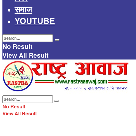
समाज
YOUTUBE
No Result
View All Result
No Result
View All Result