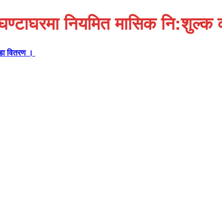
को घण्टाघरमा नियमित मासिक नि:शुल