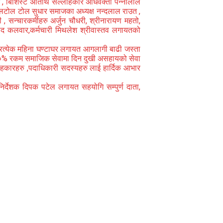
्मि , बिशिस्ट अतिथि सल्लाहकार अधिवक्ता पन्नालाल
हालटोल टोल सुधार समाजका अध्यक्ष नन्दलाल राउत ,
, सन्चारकर्मीहरु अर्जुन चौधरी, श्रीनारायण महतो,
्रसाद कलवार,कर्मचारी मिथलेश श्रीवास्तव लगायतको
 प्रत्येक महिना घण्टाघर लगायत आगलागी बाढी जस्ता
ेखि १०% रकम समाजिक सेवामा दिन दुखी असहायको सेवा
सल्लाहकारहरु ,पदाधिकारी सदस्यहरु लाई हार्दिक आभार
िर्देशक दिपक पटेल लगायत सहयोगि सम्पुर्ण दाता,