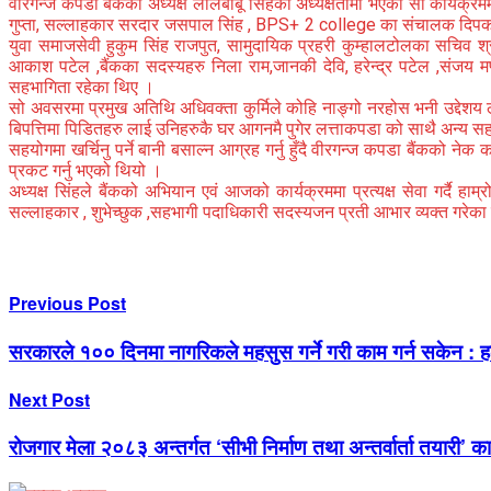
वीरगन्ज कपडा बैंकका अध्यक्ष लालबाबू सिंहको अध्यक्षतामा भएको सो कार्यक्रमम
गुप्ता, सल्लाहकार सरदार जसपाल सिंह , BPS+ 2 college का संचालक दिपक पटे
युवा समाजसेवी हुकुम सिंह राजपुत, सामुदायिक प्रहरी कुम्हालटोलका सचिव श्रव
आकाश पटेल ,बैंकका सदस्यहरु निला राम,जानकी देवि, हरेन्द्र पटेल ,संजय मण
सहभागिता रहेका थिए ।
सो अवसरमा प्रमुख अतिथि अधिवक्ता कुर्मिले कोहि नाङ्गो नरहोस भनी उद्देशय ल
बिपत्तिमा पिडितहरु लाई उनिहरुकै घर आगनमै पुगेर लत्ताकपडा को साथै अन्य स
सहयोगमा खर्चिनु पर्ने बानी बसाल्न आग्रह गर्नु हुँदै वीरगन्ज कपडा बैंकको नेक 
प्रकट गर्नु भएको थियो ।
अध्यक्ष सिंहले बैंकको अभियान एवं आजको कार्यक्रममा प्रत्यक्ष सेवा गर्द
सल्लाहकार , शुभेच्छुक ,सहभागी पदाधिकारी सदस्यजन प्रती आभार व्यक्त गरेका
Previous Post
सरकारले १०० दिनमा नागरिकले महसुस गर्ने गरी काम गर्न सकेन : हर
Next Post
रोजगार मेला २०८३ अन्तर्गत ‘सीभी निर्माण तथा अन्तर्वार्ता तयारी’ का