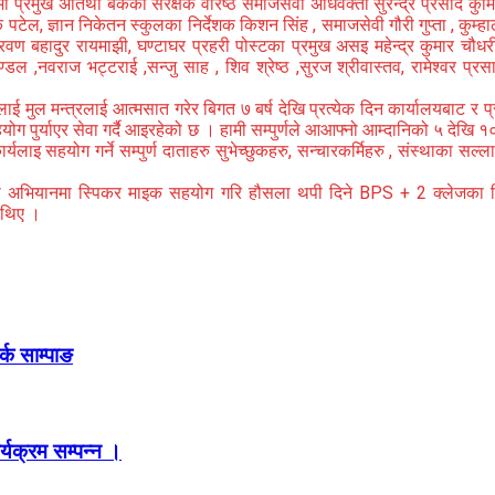
ा प्रमुख अतिथी बैंकका संरक्षक वरिष्ठ समाजसेवी अधिवक्ता सुरेन्द्र प्रसाद कुर
ल, ज्ञान निकेतन स्कुलका निर्देशक किशन सिंह , समाजसेवी गौरी गुप्ता , कुम्
ण बहादुर रायमाझी, घण्टाघर प्रहरी पोस्टका प्रमुख असइ महेन्द्र कुमार चौधरी 
्डल ,नवराज भट्टराई ,सन्जु साह , शिव श्रेष्ठ ,सुरज श्रीवास्तव, रामेश्वर प
ाई मुल मन्त्रलाई आत्मसात गरेर बिगत ७ बर्ष देखि प्रत्येक दिन कार्यालयबाट र
हयोग पुर्याएर सेवा गर्दै आइरहेको छ । हामी सम्पुर्णले आआफ्नो आम्दानिको ५ द
कार्यलाइ सहयोग गर्ने सम्पुर्ण दाताहरु सुभेच्छुकहरु, सन्चारकर्मिहरु , संस्थाका 
ै हाम्रो अभियानमा स्पिकर माइक सहयोग गरि हौसला थपी दिने BPS + 2 क्लेजका न
 थिए ।
्क साम्पाङ
र्यक्रम सम्पन्न ।