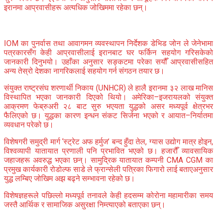
इरानमा आप्रवासीहरू अत्यधिक जोखिममा रहेका छन्।
IOM का पुनर्वास तथा आवागमन व्यवस्थापन निर्देशक
डेभिड जोन
ले जेनेभामा
पत्रकारसँग केही आप्रवासीलाई इरानबाट घर फर्किन सहयोग गरिसकेको
जानकारी दिनुभयो। उहाँका अनुसार सङ्कटमा परेका सयौँ आप्रवासीसहित
अन्य तेस्रो देशका नागरिकलाई सहयोग गर्न संगठन तयार छ।
संयुक्त राष्ट्रसंघ शरणार्थी निकाय
(UNHCR) ले हालै इरानमा ३२ लाख मानिस
विस्थापित भएका जानकारी दिएको थियो। अमेरिका–इजरायलको संयुक्त
आक्रमण फेब्रुअरी २८ बाट सुरु भएयता युद्धको असर मध्यपूर्व क्षेत्रभर
फैलिएको छ। युद्धका कारण इन्धन संकट सिर्जना भएको र आयात–निर्यातमा
व्यवधान परेको छ।
विशेषगरी समुद्री मार्ग ‘
स्ट्रेट अफ हर्मुज
’ बन्द हुँदा तेल, ग्यास उद्योग मात्र होइन,
विश्वव्यापी यातायात प्रणाली पनि प्रभावित भएको छ। हजारौँ व्यावसायिक
जहाजहरू अवरुद्ध भएका छन्। सामुद्रिक यातायात कम्पनी
CMA CGM
का
प्रमुख कार्यकारी
रोडोल्फ साडे
ले फ्रान्सेली पत्रिका
फिगारो
लाई बताएअनुसार
युद्ध लम्बिए जोखिम अझ बढ्ने सम्भावना रहेको छ।
विशेषज्ञहरूले पछिल्लो मध्यपूर्व तनावले केही हदसम्म कोरोना महामारीका समय
जस्तै आर्थिक र सामाजिक असुरक्षा निम्त्याएको बताएका छन्।