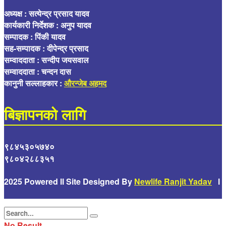
अध्यक्ष : सत्येन्द्र प्रसाद यादव
कार्यकारी निर्देशक : अनुप यादव
सम्पादक : पिंकी यादव
सह-सम्पादक : दीपेन्द्र प्रसाद
सम्वाददाता : सन्दीप जयसवाल
सम्वाददाता : चन्दन दास
कानुनी सल्लाहकार :
औरन्जेब अहमद
बिज्ञापनको लागि
९८४५३०५७४०
९८०४२८८३५१
2025 Powered ll Site Designed By
Newlife Ranjit Yadav
l
No Result