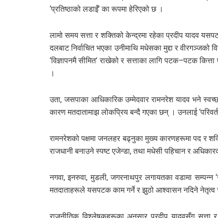
‘प्रतिष्ठाको लडाइँ’ का रूपमा हेरिएको छ ।
लामो समय सत्ता र शक्तिको केन्द्रमा रहेका प्रदीप यादव यसपट
दलबाट निर्वाचित भएका उनीमाथि मधेसका मुद्दा र वीरगञ्जको
‘विज्ञापनमै सीमित’ राखेको र सत्ताका लागि पटक–पटक कित्ता प
।
उता, जसपाका आधिकारिक उम्मेदवार रामनरेश यादव भने स्वच्छ
कारण मतदातामाझ लोकप्रिय बन्दै गएका छन् । उनलाई ‘परिवर्
रामनरेशको पक्षमा जनलहर बढ्नुका मुख्य कारणहरूमा पद र शक्ति
राजधानी बनाउने स्पष्ट एजेन्डा, तथा मधेसी पहिचान र अधिकारक
नगवा, इनरुवा, मुडली, जगरनाथपुर लगायतका वडामा सम्पन्न ‘
मतदाताहरूले यसपटक काम गर्ने र झुठो आश्वासन नदिने नेतृत्व
राजनीतिक विश्लेषकहरूका अनुसार प्रदीप यादवसँग सत्ता 