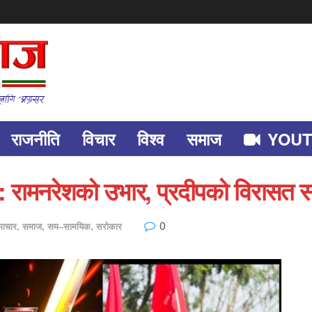
राजनीति
विचार
विश्व
समाज
YOU
ँ’ : रामनरेशको उभार, प्रदीपको विरासत 
0
ाचार
,
समाज
,
सम–सामयिक
,
सरोकार