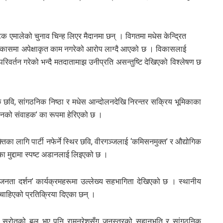
क एमालेको चुनाव चिन्ह लिएर मैदानमा छन् । विगतमा मधेस केन्द्रित
 विकासमा अपेक्षाकृत काम नगरेको आरोप लाग्दै आएको छ । विकासलाई
रिवर्तन गरेको भन्दै मतदातामाझ उनीप्रति असन्तुष्टि देखिएको विश्लेषण छ
 छवि, सांगठनिक निष्ठा र मधेस आन्दोलनदेखि निरन्तर सक्रिय भूमिकाका
तनको संवाहक’ का रूपमा हेरिएको छ ।
का लागि पार्टी नफेर्ने स्थिर छवि, वीरगञ्जलाई ‘कमिसनमुक्त’ र औद्योगिक
ा मुद्दामा स्पष्ट अडानलाई लिइएको छ ।
जनता दर्शन’ कार्यक्रमहरूमा उल्लेख्य सहभागिता देखिएको छ । स्थानीय
 चाहिएको प्रतिक्रिया दिएका छन् ।
र स्रोतको बल भए पनि रामनरेशसँग जनस्तरको सहानुभूति र सांगठनिक