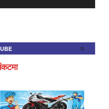
TUBE
संकटमा