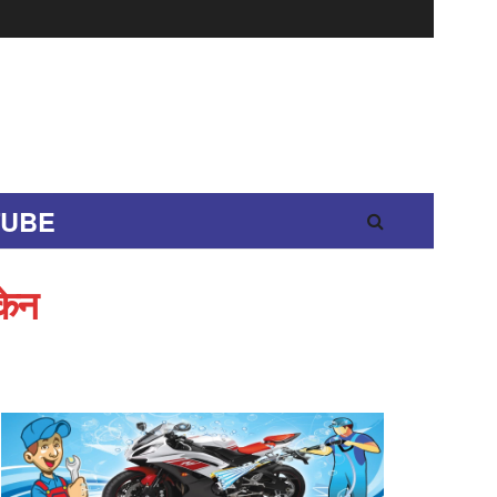
TUBE
केन