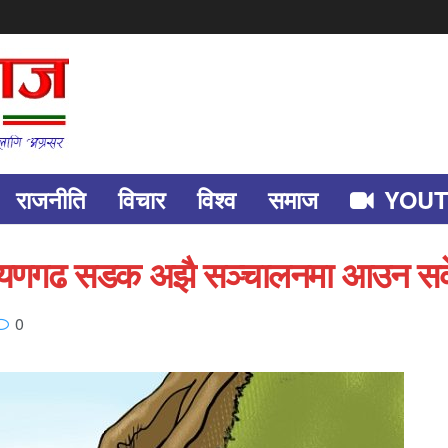
राजनीति
विचार
विश्व
समाज
YOU
ारायणगढ सडक अझै सञ्चालनमा आउन स
0