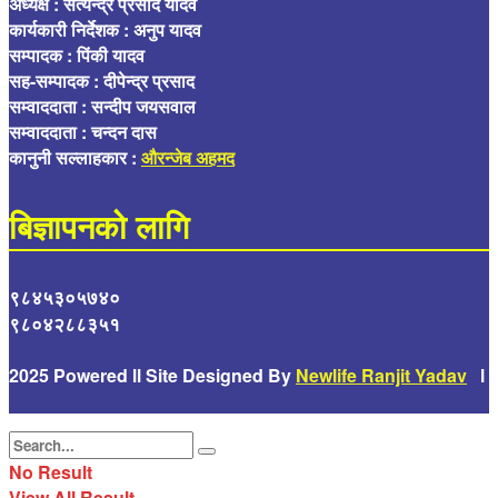
अध्यक्ष : सत्येन्द्र प्रसाद यादव
कार्यकारी निर्देशक : अनुप यादव
सम्पादक : पिंकी यादव
सह-सम्पादक : दीपेन्द्र प्रसाद
सम्वाददाता : सन्दीप जयसवाल
सम्वाददाता : चन्दन दास
कानुनी सल्लाहकार :
औरन्जेब अहमद
बिज्ञापनको लागि
९८४५३०५७४०
९८०४२८८३५१
2025 Powered ll Site Designed By
Newlife Ranjit Yadav
l
No Result
View All Result