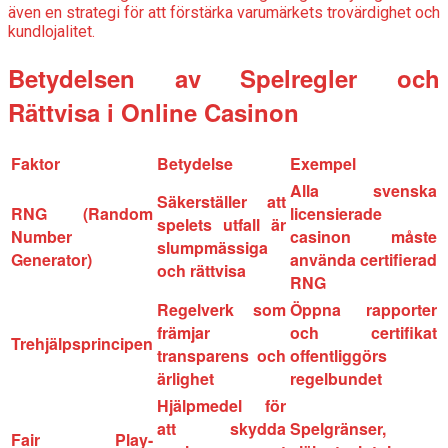
även en strategi för att förstärka varumärkets trovärdighet och
kundlojalitet.
Betydelsen av Spelregler och
Rättvisa i Online Casinon
Faktor
Betydelse
Exempel
Alla svenska
Säkerställer att
RNG (Random
licensierade
spelets utfall är
Number
casinon måste
slumpmässiga
Generator)
använda certifierad
och rättvisa
RNG
Regelverk som
Öppna rapporter
främjar
och certifikat
Trehjälpsprincipen
transparens och
offentliggörs
ärlighet
regelbundet
Hjälpmedel för
att skydda
Spelgränser,
Fair Play-