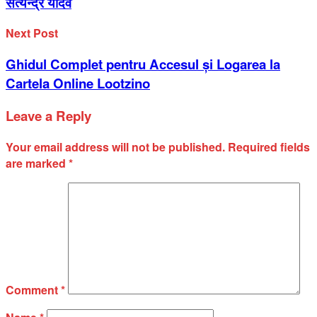
सत्येन्द्र यादव
Next Post
Ghidul Complet pentru Accesul și Logarea la
Cartela Online Lootzino
Leave a Reply
Your email address will not be published.
Required fields
are marked
*
Comment
*