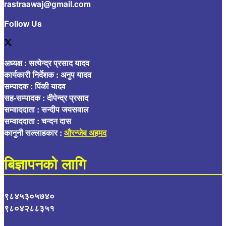
rastraawaj@gmail.com
Follow Us
अध्यक्ष : सत्येन्द्र प्रसाद यादव
कार्यकारी निर्देशक : अनुप यादव
सम्पादक : पिंकी यादव
सह-सम्पादक : दीपेन्द्र प्रसाद
सम्वाददाता : सन्दीप जयसवाल
सम्वाददाता : चन्दन दास
कानुनी सल्लाहकार :
औरन्जेब अहमद
बिज्ञापनको लागि
९८४५३०५७४०
९८०४२८८३५१