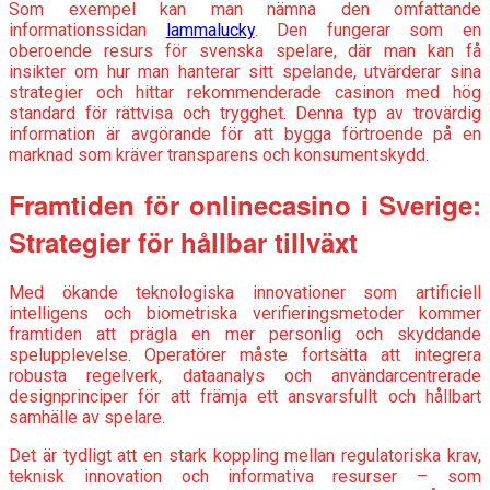
Som exempel kan man nämna den omfattande
informationssidan
lammalucky
. Den fungerar som en
oberoende resurs för svenska spelare, där man kan få
insikter om hur man hanterar sitt spelande, utvärderar sina
strategier och hittar rekommenderade casinon med hög
standard för rättvisa och trygghet. Denna typ av trovärdig
information är avgörande för att bygga förtroende på en
marknad som kräver transparens och konsumentskydd.
Framtiden för onlinecasino i Sverige:
Strategier för hållbar tillväxt
Med ökande teknologiska innovationer som artificiell
intelligens och biometriska verifieringsmetoder kommer
framtiden att prägla en mer personlig och skyddande
spelupplevelse. Operatörer måste fortsätta att integrera
robusta regelverk, dataanalys och användarcentrerade
designprinciper för att främja ett ansvarsfullt och hållbart
samhälle av spelare.
Det är tydligt att en stark koppling mellan regulatoriska krav,
teknisk innovation och informativa resurser – som