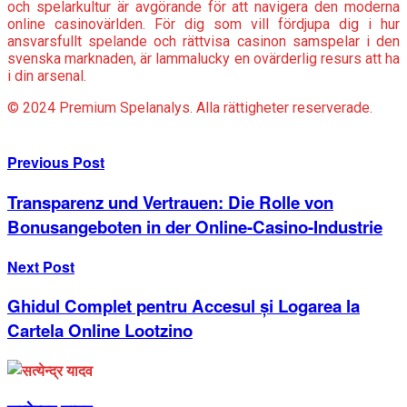
och spelarkultur är avgörande för att navigera den moderna
online casinovärlden. För dig som vill fördjupa dig i hur
ansvarsfullt spelande och rättvisa casinon samspelar i den
svenska marknaden, är lammalucky en ovärderlig resurs att ha
i din arsenal.
© 2024 Premium Spelanalys. Alla rättigheter reserverade.
Previous Post
Transparenz und Vertrauen: Die Rolle von
Bonusangeboten in der Online-Casino-Industrie
Next Post
Ghidul Complet pentru Accesul și Logarea la
Cartela Online Lootzino