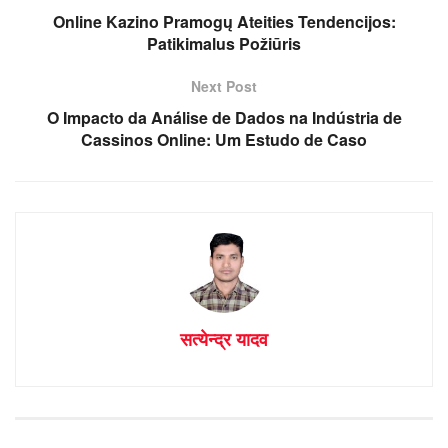
Online Kazino Pramogų Ateities Tendencijos:
Patikimalus Požiūris
Next Post
O Impacto da Análise de Dados na Indústria de
Cassinos Online: Um Estudo de Caso
सत्येन्द्र यादव