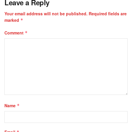
Leave a Reply
Your email address will not be published.
Required fields are
marked
*
Comment
*
Name
*
Email