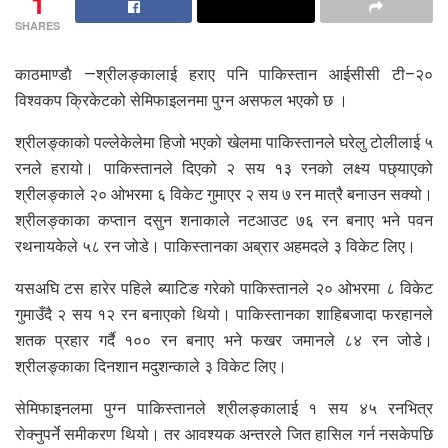
1
SHARES
काठमाण्डाै —श्रीलङ्कालाई हराए पनि पाकिस्तान आईसीसी टी–२०
विश्वकप क्रिकेटको सेमिफाइलनमा पुग्न असफल भएको छ ।
श्रीलङ्काको पल्लेकेलेमा हिजो भएको खेलमा पाकिस्तानले घरेलु टोलीलाई ५
रनले हरायो। पाकिस्तानले दिएको २ सय १३ रनको लक्ष्य पछ्याएको
श्रीलङ्काले २० ओभरमा ६ विकेट गुमाएर २ सय ७ रन मात्रै बनाउन सक्यो।
श्रीलङ्काका कप्तान
दसुन शनाका
ले नटआउट ७६ रन बनाए भने पवन
रथनायकेले ५८ रन जोडे। पाकिस्तानका अब्रार अहमदले ३ विकेट लिए।
यसअघि टस हारेर पहिले ब्याटिङ गरेको पाकिस्तानले २० ओभरमा ८ विकेट
गुमाउँदै २ सय १२ रन बनाएको थियो। पाकिस्तानका शाहिबजादा फरहानले
शतक प्रहार गर्दै १०० रन बनाए भने फखर जमानले ८४ रन जोडे।
श्रीलङ्काका दिनशान मदुशन्काले ३ विकेट लिए।
सेमिफाइनलमा पुग्न पाकिस्तानले श्रीलङ्कालाई १ सय ४५ रनभित्र
रोक्नुपर्ने समीकरण थियो। तर आवश्यक अन्तरले जित हासिल गर्न नसकेपछि