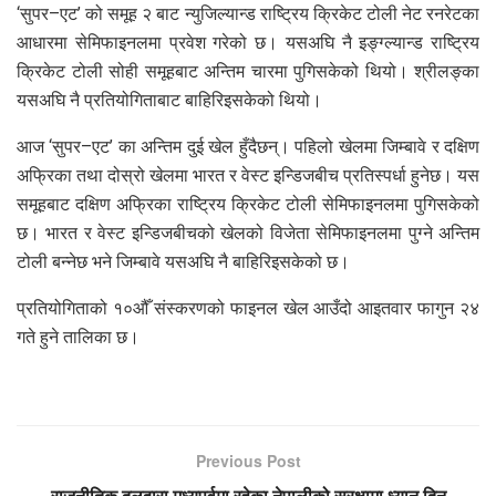
‘सुपर–एट’ को समूह २ बाट
न्युजिल्यान्ड राष्ट्रिय क्रिकेट टोली
नेट रनरेटका
आधारमा सेमिफाइनलमा प्रवेश गरेको छ। यसअघि नै
इङ्ग्ल्यान्ड राष्ट्रिय
क्रिकेट टोली
सोही समूहबाट अन्तिम चारमा पुगिसकेको थियो। श्रीलङ्का
यसअघि नै प्रतियोगिताबाट बाहिरिइसकेको थियो।
आज ‘सुपर–एट’ का अन्तिम दुई खेल हुँदैछन्। पहिलो खेलमा जिम्बावे र दक्षिण
अफ्रिका तथा दोस्रो खेलमा भारत र वेस्ट इन्डिजबीच प्रतिस्पर्धा हुनेछ। यस
समूहबाट
दक्षिण अफ्रिका राष्ट्रिय क्रिकेट टोली
सेमिफाइनलमा पुगिसकेको
छ। भारत र वेस्ट इन्डिजबीचको खेलको विजेता सेमिफाइनलमा पुग्ने अन्तिम
टोली बन्नेछ भने जिम्बावे यसअघि नै बाहिरिइसकेको छ।
प्रतियोगिताको १०औँ संस्करणको फाइनल खेल आउँदो आइतवार फागुन २४
गते हुने तालिका छ।
Previous Post
राजनीतिक दलद्वारा मध्यपूर्वमा रहेका नेपालीको सुरक्षामा ध्यान दिन