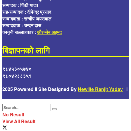
सम्पादक : पिंकी यादव
सह-सम्पादक : दीपेन्द्र प्रसाद
सम्वाददाता : सन्दीप जयसवाल
सम्वाददाता : चन्दन दास
कानुनी सल्लाहकार :
औरन्जेब अहमद
बिज्ञापनको लागि
९८४५३०५७४०
९८०४२८८३५१
2025 Powered ll Site Designed By
Newlife Ranjit Yadav
l
No Result
View All Result