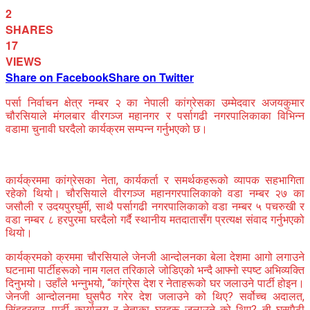
2
SHARES
17
VIEWS
Share on Facebook
Share on Twitter
पर्सा निर्वाचन क्षेत्र नम्बर २ का नेपाली कांग्रेसका उम्मेदवार अजयकुमार
चौरसियाले मंगलबार वीरगञ्ज महानगर र पर्सागढी नगरपालिकाका विभिन्न
वडामा चुनावी घरदैलो कार्यक्रम सम्पन्न गर्नुभएको छ।
कार्यक्रममा कांग्रेसका नेता, कार्यकर्ता र समर्थकहरूको व्यापक सहभागिता
रहेको थियो। चौरसियाले वीरगञ्ज महानगरपालिकाको वडा नम्बर २७ का
जसौली र उदयपुरघुर्मी, साथै पर्सागढी नगरपालिकाको वडा नम्बर ५ पचरुखी र
वडा नम्बर ८ हरपुरमा घरदैलो गर्दै स्थानीय मतदातासँग प्रत्यक्ष संवाद गर्नुभएको
थियो।
कार्यक्रमको क्रममा चौरसियाले जेनजी आन्दोलनका बेला देशमा आगो लगाउने
घटनामा पार्टीहरूको नाम गलत तरिकाले जोडिएको भन्दै आफ्नो स्पष्ट अभिव्यक्ति
दिनुभयो। उहाँले भन्नुभयो, “कांग्रेस देश र नेताहरूको घर जलाउने पार्टी होइन।
जेनजी आन्दोलनमा घुसपैठ गरेर देश जलाउने को थिए? सर्वोच्च अदालत,
सिंहदरबार, पार्टी कार्यालय र नेताका घरहरू जलाउने को थिए? ती घुसपैठी