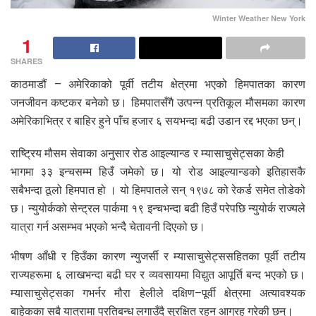
Winter Weather New York
1
SHARES
काठमाडौं – अमेरिकाको पूर्वी तटीय क्षेत्रमा भएको हिमपातका कारण
जनजीवन कष्टकर बनेको छ। हिमपातसँगै उत्पन्न प्रतिकूल मौसमका कारण
अमेरिकाभित्र र बाहिर हुने पाँच हजार ६ सयभन्दा बढी उडान रद्द भएका छन्।
राष्ट्रिय मौसम सेवाका अनुसार रोड आइल्यान्ड र म्यासाचुसेट्सका केही
भागमा ३३ इन्चसम्म हिउँ जमेको छ। यो रोड आइल्यान्डको इतिहासकै
सबैभन्दा ठूलो हिमपात हो । यो हिमपातले सन् १९७८ को रेकर्ड समेत तोडेको
छ। न्युयोर्कको सेन्ट्रल पार्कमा १९ इन्चभन्दा बढी हिउँ परेपछि न्युयोर्क राज्यले
यात्रा गर्न असम्भव भएको भन्दै चेतावनी दिएको छ।
भीषण आँधी र हिउँका कारण न्युजर्सी र म्यासाचुसेट्ससहितका पूर्वी तटीय
राज्यहरूमा ६ लाखभन्दा बढी घर र व्यवसायमा विद्युत आपूर्ति बन्द भएको छ।
म्यासाचुसेट्सका गभर्नर मौरा हेलीले दक्षिण–पूर्वी क्षेत्रमा अत्यावश्यक
बाहेकका सबै यात्रामा प्रतिबन्ध लगाउँदै सुरक्षित रहन आग्रह गरेकी छन्।