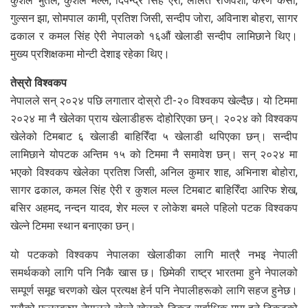
कुशल भुर्तेल, कुशल मल्ल, दिपेन्द्र सिंह ऐरी, ललित राजवंशी, करण केसी,
गुल्सन झा, सोमपाल कामी, प्रतिश जिसी, सन्दीप जोरा, अविनाश बोहरा, सागर
ढकाल र कमल सिंह ऐरी नेपालको १६औं खेलाडी सन्दीप लामिछाने थिए।
मुख्य प्रशिक्षकमा मोन्टी देशाइ रहेका थिए।
तेस्रो विश्वकप
नेपालले सन् २०२४ पछि लगातार दोस्रो टी-२० विश्वकप खेल्दैछ। यो टिममा
२०२४ मा नै खेलेका प्राय खेलाडीहरू दोहोरिएका छन्। २०२४ को विश्वकप
खेलेको टिमबाट ६ खेलाडी बाहिरिँदा ५ खेलाडी थपिएका छन्। सन्दीप
लामिछाने योपटक अन्तिम १५ को टिममा नै समावेश छन्। सन् २०२४ मा
भएको विश्वकप खेलेका प्रतिश जिसी, अनिल कुमार शाह, अभिनाश बोहोरा,
सागर ढकाल, कमल सिंह ऐरी र कुशल मल्ल टिमबाट बाहिरिँदा आरिफ शेख,
बसिर अहमद, नन्दन यादव, शेर मल्ल र लोकेश बमले पहिलो पटक विश्वकप
खेल्ने टिममा स्थान बनाएका छन्।
यो पटकको विश्वकप नेपालका खेलाडीका लागि मात्रै नभइ नेपाली
समर्थकको लागि पनि निकै खास छ। छिमेकी राष्ट्र भारतमा हुने नेपालको
सम्पूर्ण समूह चरणको खेल प्रत्यक्ष हेर्न पनि नेपालीहरूको लागि सहज हुनेछ।