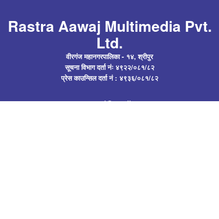
Rastra Aawaj Multimedia Pvt.
Ltd.
वीरगंज महानगरपालिका - १४, श्रीपुर
सूचना विभाग दर्ता नंः ४९२२/०८१/८२
प्रेस काउन्सिल दर्ता नं : ४९३६/०८१/८२
rastraawaj@gmail.com
Follow Us
अध्यक्ष : सत्येन्द्र प्रसाद यादव
कार्यकारी निर्देशक : अनुप यादव
सम्पादक : पिंकी यादव
सह-सम्पादक : दीपेन्द्र प्रसाद
सम्वाददाता : सन्दीप जयसवाल