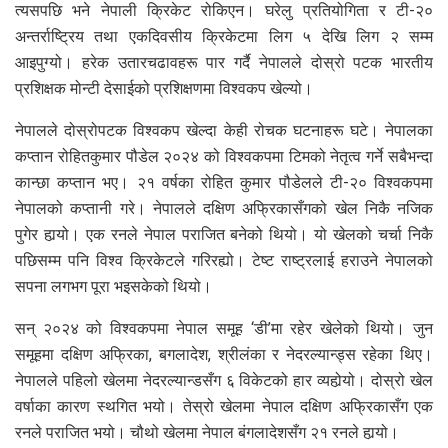
त्यसपछि भने नेपाली क्रिकेट रोकिएन। घरेलु प्रतियोगिता र टी-२०
अन्तर्राष्ट्रिय तथा एकदिवसीय क्रिकेटमा लिग ५ देखि लिग २ सम्म
आइपुग्यो। हरेक उतारचढावहरू पार गर्दै नेपालले दोस्रो पटक भारतीय
प्रशिक्षक मोन्टी देसाईको प्रशिक्षणमा विश्वकप खेल्यो।
नेपालले दोस्रोपटक विश्वकप खेल्दा केही रोचक घटनाहरू घटे। नेपालका
कप्तान रोहितकुमार पौडेल २०२४ को विश्वकपमा टिमको नेतृत्व गर्ने सबैभन्दा
कान्छा कप्तान भए। २१ वर्षका रोहित कुमार पौडेलले टी-२० विश्वकपमा
नेपालको कप्तानी गरे। नेपालले दक्षिण अफ्रिकासँगको खेल निकै नजिक
पुगेर हार्‍यो। एक रनले नेपाल पराजित बनेको थियो। यो खेलको चर्चा निकै
पछिसम्म पनि विश्व क्रिकेटले गरिरह्यो। टेष्ट राष्ट्रलाई हराउने नेपालको
सपना लगभग पूरा भइसकेको थियो।
सन् २०२४ को विश्वकपमा नेपाल समूह ‘डी’मा रहेर खेलेको थियो। जुन
समूहमा दक्षिण अफ्रिका, बगलादेश, श्रीलंका र नेदरल्यान्ड्स रहेका थिए।
नेपालले पहिलो खेलमा नेदरल्यान्डसँग ६ विकेटको हार व्यहोर्‍यो। दोस्रो खेल
वर्षाका कारण स्थगित भयो। तेस्रो खेलमा नेपाल दक्षिण अफ्रिकासँग एक
रनले पराजित भयो। चौथो खेलमा नेपाल बंगलादेशसँग २१ रनले हार्‍यो।